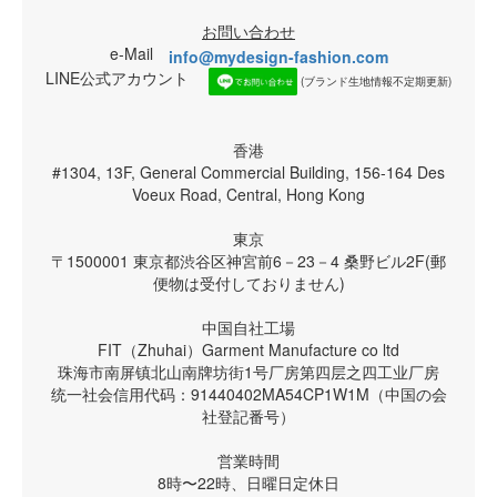
お問い合わせ
e-Mail
info@mydesign-fashion.com
LINE公式アカウント
(ブランド生地情報不定期更新)
香港
#1304, 13F, General Commercial Building, 156-164 Des
Voeux Road, Central, Hong Kong
東京
〒1500001 東京都渋谷区神宮前6－23－4 桑野ビル2F(郵
便物は受付しておりません)
中国自社工場
FIT（Zhuhai）Garment Manufacture co ltd
珠海市南屏镇北山南牌坊街1号厂房第四层之四工业厂房
统一社会信用代码：91440402MA54CP1W1M（中国の会
社登記番号）
営業時間
8時〜22時、日曜日定休日