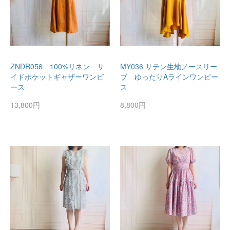
ZNDR056 100%リネン サ
MY036 サテン生地ノースリー
イドポケットギャザーワンピ
ブ ゆったりAラインワンピー
ース
ス
13,800円
8,800円