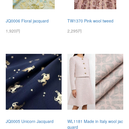
JQ0006 Floral jacquard
TW1370 Pink wool tweed
1,920円
2,295円
JQ0005 Unicorn Jacquard
WL1181 Made in Italy wool jac
quard