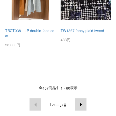
TBCT038 LP double-face co
TW1367 fancy plaid tweed
at
433円
58,000円
全
商品中
表示
457
1 - 60
1
ページ目