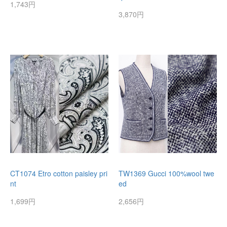
1,743円
3,870円
CT1074 Etro cotton paisley pri
TW1369 Gucci 100%wool twe
nt
ed
1,699円
2,656円