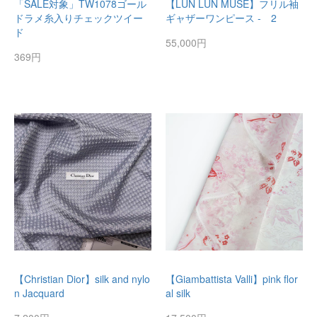
「SALE対象」TW1078ゴール
【LUN LUN MUSE】フリル袖
ドラメ糸入りチェックツイー
ギャザーワンピース - 2
ド
55,000円
369円
【Christian Dior】silk and nylo
【Giambattista Valli】pink flor
n Jacquard
al silk