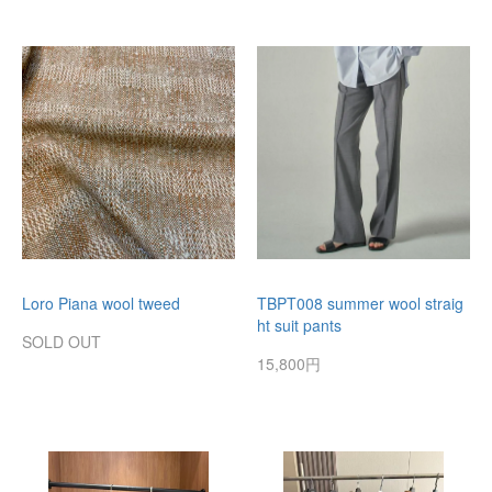
Loro Piana wool tweed
TBPT008 summer wool straig
ht suit pants
SOLD OUT
15,800円