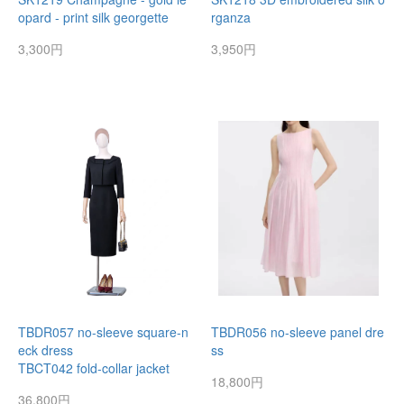
opard - print silk georgette
rganza
3,300円
3,950円
TBDR057 no-sleeve square-n
TBDR056 no-sleeve panel dre
eck dress
ss
TBCT042 fold-collar jacket
18,800円
36,800円