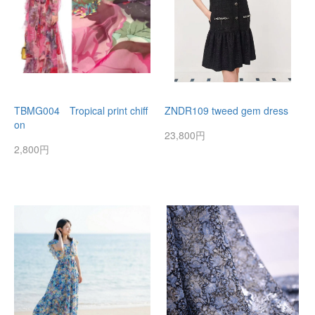
TBMG004 Tropical print chiff
ZNDR109 tweed gem dress
on
23,800円
2,800円