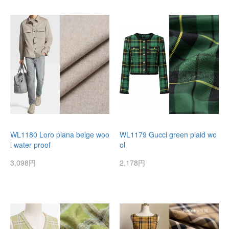
WL1180 Loro piana beige woo
WL1179 Gucci green plaid wo
l water proof
ol
3,098円
2,178円