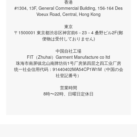
香港
#1304, 13F, General Commercial Building, 156-164 Des
Voeux Road, Central, Hong Kong
東京
〒1500001 東京都渋谷区神宮前6－23－4 桑野ビル2F(郵
便物は受付しておりません)
中国自社工場
FIT（Zhuhai）Garment Manufacture co ltd
珠海市南屏镇北山南牌坊街1号厂房第四层之四工业厂房
统一社会信用代码：91440402MA54CP1W1M（中国の会
社登記番号）
営業時間
8時〜22時、日曜日定休日