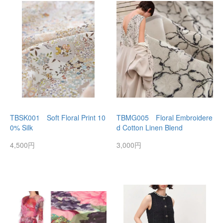
TBSK001 Soft Floral Print 10
TBMG005 Floral Embroidere
0% Silk
d Cotton Linen Blend
4,500円
3,000円