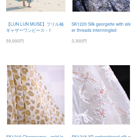
【LUN LUN MUSE】フリル袖
SK1220 Silk georgette with silv
ギャザーワンピース - 1
er threads intermingled
55,000円
3,300円
SK1219 Champagne - gold le
SK1218 3D embroidered silk o