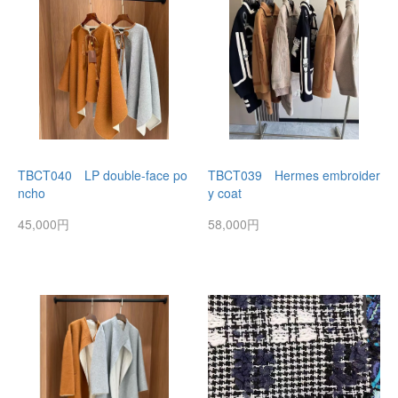
TBCT040 LP double-face po
TBCT039 Hermes embroider
ncho
y coat
45,000円
58,000円