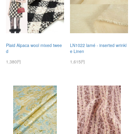
Plaid Alpaca wool mixed twee
LN1022 lamé - inserted wrinkl
d
e Linen
1,380円
1,615円