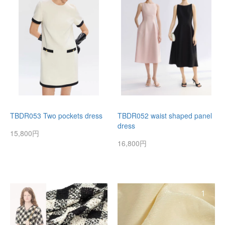
TBDR053 Two pockets dress
TBDR052 waist shaped panel
dress
15,800円
16,800円