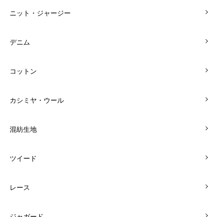
ニット・ジャージー
デニム
コットン
カシミヤ・ウール
混紡生地
ツイード
レース
ジャガード