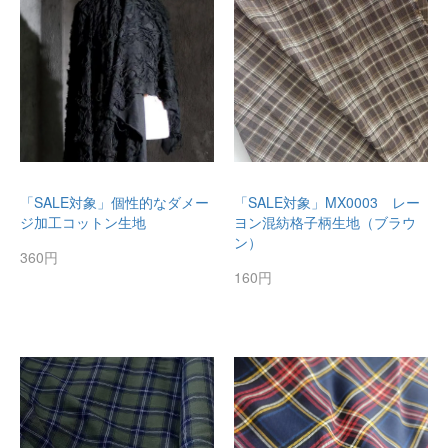
「SALE対象」個性的なダメー
「SALE対象」MX0003 レー
ジ加工コットン生地
ヨン混紡格子柄生地（ブラウ
ン）
360円
160円