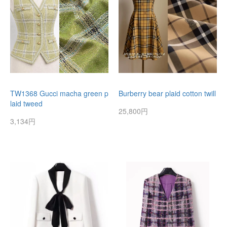
TW1368 Gucci macha green p
Burberry bear plaid cotton twill
laid tweed
25,800円
3,134円