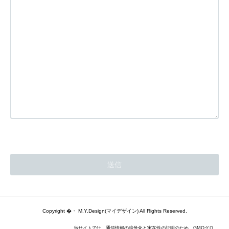
Copyright �・ M.Y.Design(マイデザイン) All Rights Reserved.
当サイトでは、通信情報の暗号化と実在性の証明のため、GMOグロ