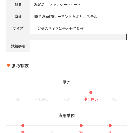
品名
GUCCI ファンシーツイード
成分
60％Wool20レーヨン10％ポリエステル
サイズ
お客様のサイズに合わせて制作
試着参考
参考指数
厚さ
薄い
少し薄い
普通
少し厚い
厚い
適用季節
春
夏
秋
冬