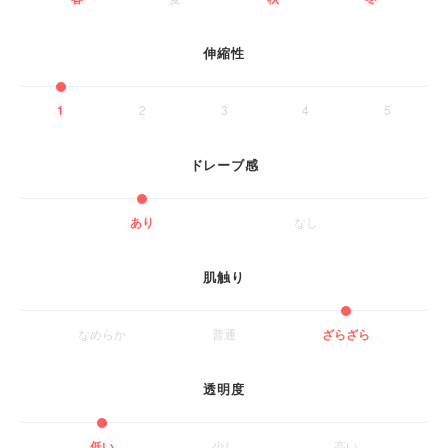
伸縮性
1
2
3
4
5
ドレーブ感
あり
なし
肌触り
なめらか
普通
ざらざら
透明度
低い
少し
高い